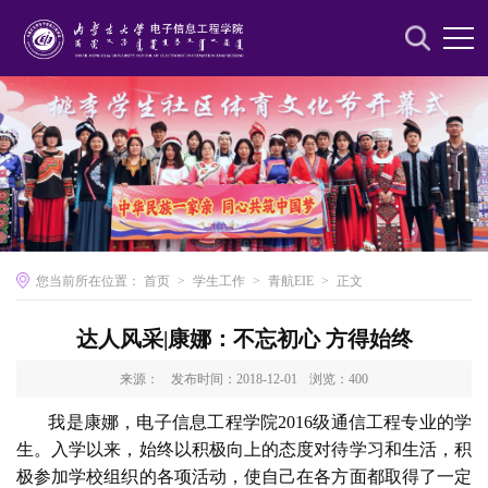
您当前所在位置：
首页
>
学生工作
>
青航EIE
>
正文
达人风采|康娜：不忘初心 方得始终
来源：
发布时间：2018-12-01
浏览：
400
我是康娜，电子信息工程学院2016级通信工程专业的学
生。入学以来，始终以积极向上的态度对待学习和生活，积
极参加学校组织的各项活动，使自己在各方面都取得了一定